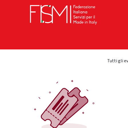
RAMENTO
FISMI ON TOUR
I PERCORSI
SED
Tutti gli e